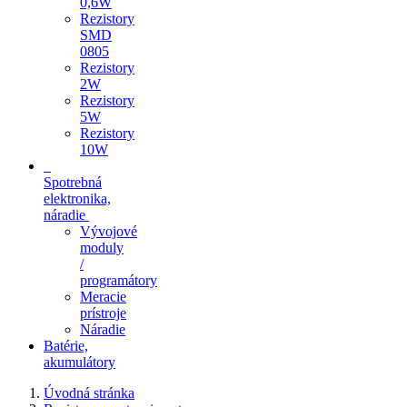
0,6W
Rezistory
SMD
0805
Rezistory
2W
Rezistory
5W
Rezistory
10W
Spotrebná
elektronika,
náradie
Vývojové
moduly
/
programátory
Meracie
prístroje
Náradie
Batérie,
akumulátory
Úvodná stránka