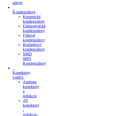
zdroje
Kondenzátory
Keramické
kondenzátory
Elektrolytické
kondenzátory
Fóliové
kondenzátory
Rozbehové
kondenzátory
SMD
0805
Kondenzátory
Konektory,
vodiče
Anténne
konektory
a
redukcie
AV
konektory
-
redukcie-