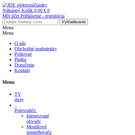
Nákupný Košík
0,00 €
0
Môj účet
Prihlásenie - registrácia
Vyhľadávanie
Menu
Menu
O nás
Obchodné podmienky
Poštovné
Platba
Doručenie
Kontakt
Menu
TV
diely
Polovodiče
Integrované
obvody
Mostíkové
usmerňovače