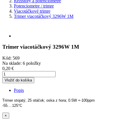
Rezistory a potenciometre
Potenciometre / trimre
Viacotáčkové trimre
Trimer viacotáčkový 3296W 1M
Trimer viacotáčkový 3296W 1M
Kód:
569
Na sklade:
6 položky
0,20 €
Vložiť do košíka
Popis
Trimer stojatý; 25 otáčok; oska z hora; 0.5W +-100ppm
-55....125°C
×