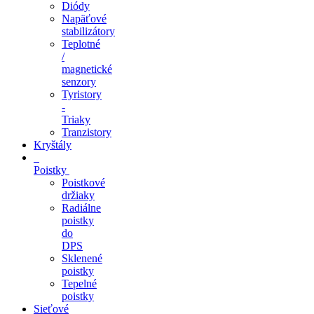
Diódy
Napäťové
stabilizátory
Teplotné
/
magnetické
senzory
Tyristory
-
Triaky
Tranzistory
Kryštály
Poistky
Poistkové
držiaky
Radiálne
poistky
do
DPS
Sklenené
poistky
Tepelné
poistky
Sieťové