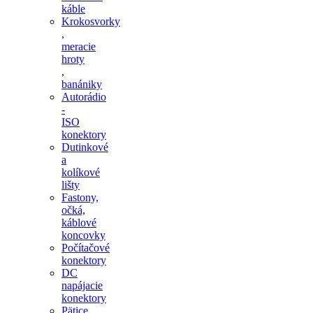
káble
Krokosvorky
,
meracie
hroty
,
banániky
Autorádio
-
ISO
konektory
Dutinkové
a
kolíkové
lišty
Fastony,
očká,
káblové
koncovky
Počítačové
konektory
DC
napájacie
konektory
Pätice,