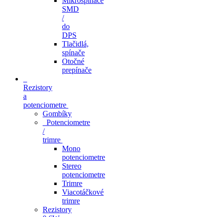
Mikrospínače
SMD
/
do
DPS
Tlačidlá,
spínače
Otočné
prepínače
Rezistory
a
potenciometre
Gombíky
Potenciometre
/
trimre
Mono
potenciometre
Stereo
potenciometre
Trimre
Viacotáčkové
trimre
Rezistory