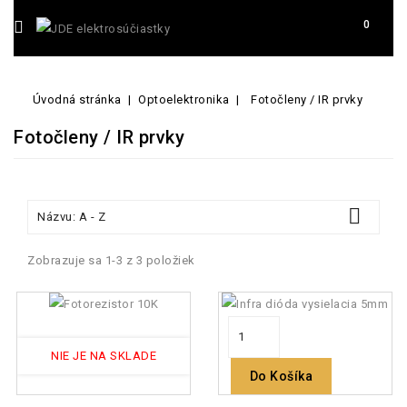
0
Úvodná stránka
Optoelektronika
Fotočleny / IR prvky
Fotočleny / IR prvky

Názvu: A - Z
Zobrazuje sa 1-3 z 3 položiek
NIE JE NA SKLADE
Do Košíka