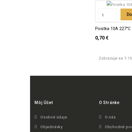
Do
Poistka 10A 227°C
0,70 €
Zobrazuje sa 1-15
Môj Účet
O Stránke
Osobné údaje
O nás
Objednávky
Obchodné po