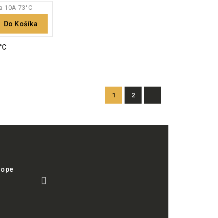
Do Košíka
3°C
1
2
hope