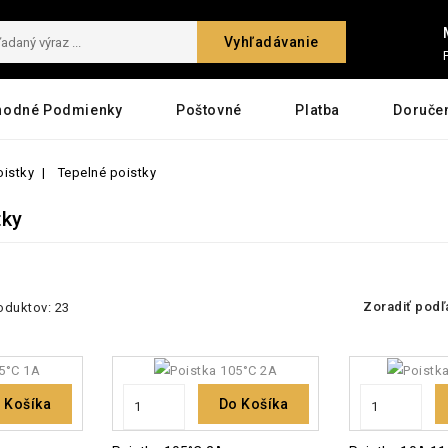
Vyhľadávanie
hodné Podmienky
Poštovné
Platba
Doruče
oistky
Tepelné poistky
tky
Zoradiť podľ
oduktov: 23
 Košíka
Do Košíka