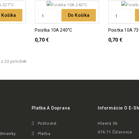
 Košíka
Do Košíka
Poistka 10A 240°C
Poistka 10A 7
0,70 €
0,70 €
 z 23 položiek
Platba A Doprava
Informácie O E-S
Poštovné
Hlavná 56
076 71 Čičarovce
dmienky
Platba