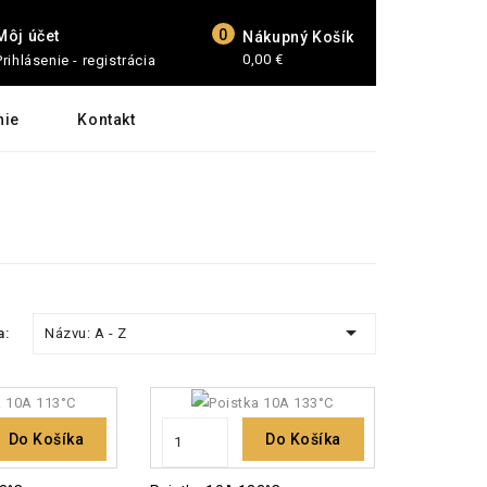
0
Môj účet
Nákupný Košík
0,00 €
Prihlásenie - registrácia
nie
Kontakt

Názvu: A - Z
a:
Do Košíka
Do Košíka