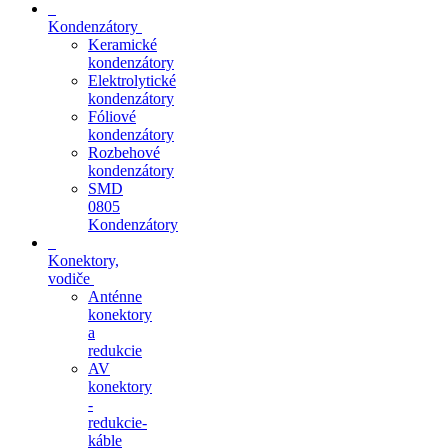
Kondenzátory
Keramické
kondenzátory
Elektrolytické
kondenzátory
Fóliové
kondenzátory
Rozbehové
kondenzátory
SMD
0805
Kondenzátory
Konektory,
vodiče
Anténne
konektory
a
redukcie
AV
konektory
-
redukcie-
káble