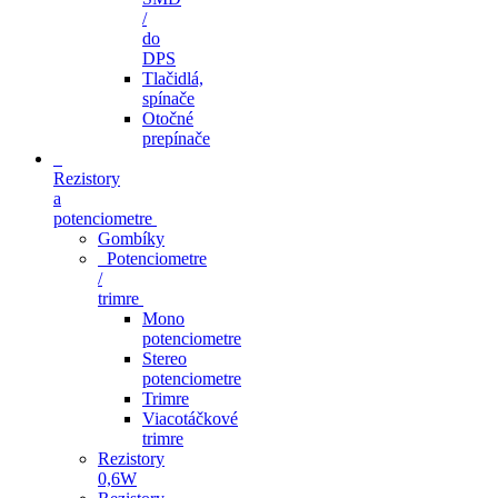
/
do
DPS
Tlačidlá,
spínače
Otočné
prepínače
Rezistory
a
potenciometre
Gombíky
Potenciometre
/
trimre
Mono
potenciometre
Stereo
potenciometre
Trimre
Viacotáčkové
trimre
Rezistory
0,6W