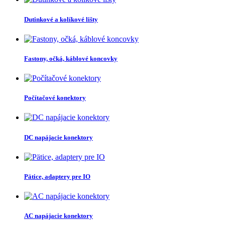
Dutinkové a kolíkové lišty
Fastony, očká, káblové koncovky
Počítačové konektory
DC napájacie konektory
Pätice, adaptery pre IO
AC napájacie konektory