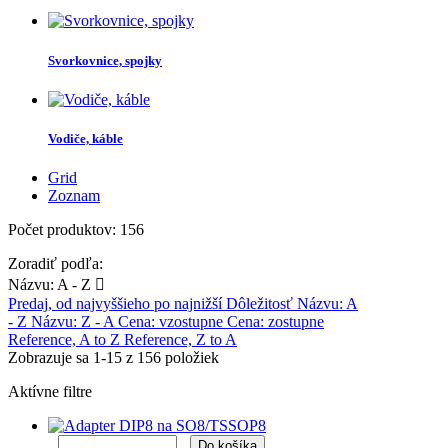
Svorkovnice, spojky
Vodiče, káble
Grid
Zoznam
Počet produktov: 156
Zoradiť podľa:
Názvu: A - Z

Predaj, od najvyššieho po najnižší
Dôležitosť
Názvu: A
- Z
Názvu: Z - A
Cena: vzostupne
Cena: zostupne
Reference, A to Z
Reference, Z to A
Zobrazuje sa 1-15 z 156 položiek
Aktívne filtre
Do košíka