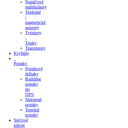
Napäťové
stabilizátory
Teplotné
/
magnetické
senzory
Tyristory
-
Triaky
Tranzistory
Kryštály
Poistky
Poistkové
držiaky
Radiálne
poistky
do
DPS
Sklenené
poistky
Tepelné
poistky
Sieťové
zdroje