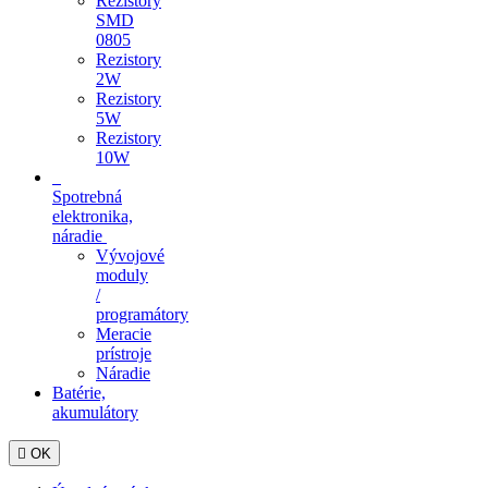
Rezistory
SMD
0805
Rezistory
2W
Rezistory
5W
Rezistory
10W
Spotrebná
elektronika,
náradie
Vývojové
moduly
/
programátory
Meracie
prístroje
Náradie
Batérie,
akumulátory

OK