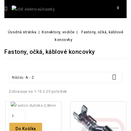
0
Úvodná stránka
Konektory, vodiče
Fastony, očká, káblové
koncovky
Fastony, očká, káblové koncovky

Názvu: A - Z
Zobrazuje sa 1-15 z 25 položiek
Do Košíka