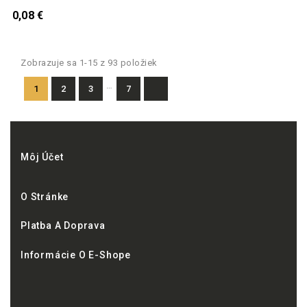
0,08 €
Zobrazuje sa 1-15 z 93 položiek
…
1
2
3
7
Môj Účet
O Stránke
Platba A Doprava
Informácie O E-Shope