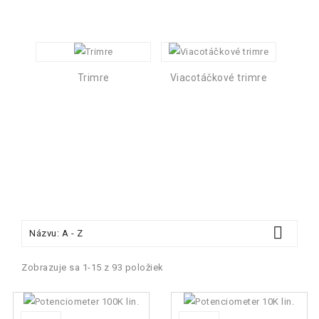
Trimre
Viacotáčkové trimre

Názvu: A - Z
Zobrazuje sa 1-15 z 93 položiek