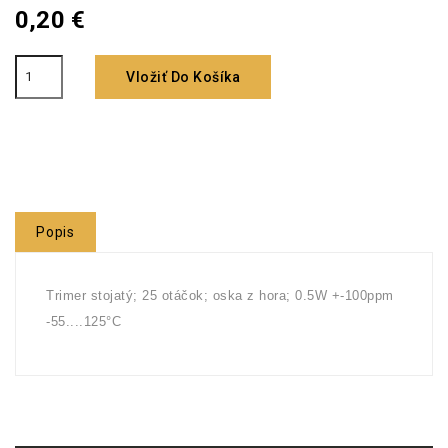
0,20 €
Vložiť Do Košíka
Popis
Trimer stojatý; 25 otáčok; oska z hora; 0.5W +-100ppm
-55....125°C