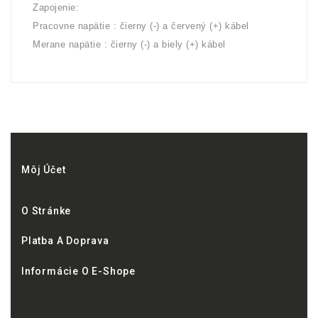
Zapojenie:
Pracovne napätie : čierny (-) a červený (+) kábel
Merane napätie : čierny (-) a biely (+) kábel
Môj Účet
O Stránke
Platba A Doprava
Informácie O E-Shope