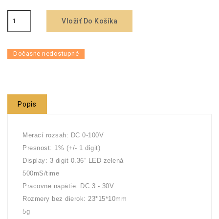
Vložiť Do Košíka
Dočasne nedostupné
Popis
Merací rozsah: DC 0-100V
Presnost: 1% (+/- 1 digit)
Display: 3 digit 0.36” LED zelená
500mS/time
Pracovne napätie: DC 3 - 30V
Rozmery bez dierok: 23*15*10mm
5g